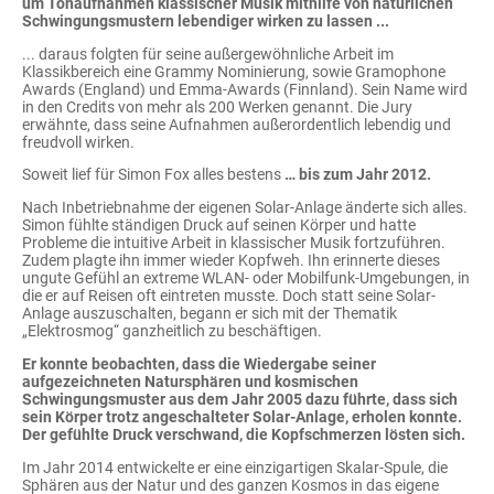
um Tonaufnahmen klassischer Musik mithilfe von natürlichen
Schwingungsmustern lebendiger wirken zu lassen ...
... daraus folgten für seine außergewöhnliche Arbeit im
Klassikbereich eine Grammy Nominierung, sowie Gramophone
Awards (England) und Emma-Awards (Finnland). Sein Name wird
in den Credits von mehr als 200 Werken genannt. Die Jury
erwähnte, dass seine Aufnahmen außerordentlich lebendig und
freudvoll wirken.
Soweit lief für Simon Fox alles bestens
… bis zum Jahr 2012.
Nach Inbetriebnahme der eigenen Solar-Anlage änderte sich alles.
Simon fühlte ständigen Druck auf seinen Körper und hatte
Probleme die intuitive Arbeit in klassischer Musik fortzuführen.
Zudem plagte ihn immer wieder Kopfweh. Ihn erinnerte dieses
ungute Gefühl an extreme WLAN- oder Mobilfunk-Umgebungen, in
die er auf Reisen oft eintreten musste. Doch statt seine Solar-
Anlage auszuschalten, begann er sich mit der Thematik
„Elektrosmog“ ganzheitlich zu beschäftigen.
Er konnte beobachten, dass die Wiedergabe seiner
aufgezeichneten Natursphären und kosmischen
Schwingungsmuster aus dem Jahr 2005 dazu führte, dass sich
sein Körper trotz angeschalteter Solar-Anlage, erholen konnte.
Der gefühlte Druck verschwand, die Kopfschmerzen lösten sich.
Im Jahr 2014 entwickelte er eine einzigartigen Skalar-Spule, die
Sphären aus der Natur und des ganzen Kosmos in das eigene